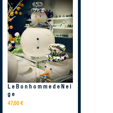
L e B o n h o m m e d e N e i
g e
Prix
47,00 €