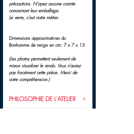
précautions. N’ayez aucune crainte
concernant leur emballage.
Le verre, c’est notre métier.
Dimensions approximatives du
Bonhomme de neige en cm: 7 x 7 x 13
(Les photos permettent seulement de
mieux visualiser le rendu. Vous n'aurez
pas forcément cette pièce. Merci de
votre compréhension.)
PHILOSOPHIE DE L'ATELIER
Notre but est de rendre l'
art,
MODALITÉS
l'artisanat accessible à tous
; d'être au
plus près de notre clientèle et de leurs
À noter que l'
Atelier Le Souffle de Vie
attentes.